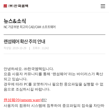
뉴스&소식
NC 가공부분 최고의 CAD/CAM 소프트웨어
랜섬웨어 확산 주의 안내
작성일 : 2019-10-29
조회수 : 11242
안녕하세요
.
㈜
한국엠텍입니다
.
요즘 사용자 커뮤니티를 통해
‘
랜섬웨어
’
라는 바이러스가 확산
되고 있습니다
.
경우에 따라
PC
를 포맷하거나 필요한 중요파일을 실행할 수 없
음으로 조심하시길 바랍니다
.
랜섬웨어
(ransom ware)
란
?
사용자의 컴퓨터 시스템에 침투하여 중요파일의 접속을 차단하