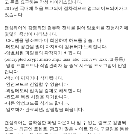
고 돈을 요구하는 악성 바이러스입니다
.
2015
년 국내에 처음 보고되어 점차적으로 업그레이드되어가고
있습니다
.
랜섬웨어에 감염되면 컴퓨터 전체를 읽어 암호화를 진행하기에
몇몇의 증상이 나타납니다
.
-CPU
팬을 평소보다 더 회전하며 하드를 읽습니다
.
-
메모리 공간을 많이 차지하여 컴퓨터가 느려집니다
.
-
암호화된 파일들의 확장자가 바뀝니다
.
(.encrypted .crypt .micro .mp3 .aaa .abc .ccc .vvv .xxx .ttt
등등
)
-
명령 프롬프트나 작업관리자 등 중요 시스템 프로그램이 안열
립니다
.
-
백신이 꺼지거나 삭제됩니다
.
-
안전모드로 진입할 수 없습니다
-
외장메모리 접속을 강제로 해제합니다
.
-
윈도우 복원 시점을 제거합니다
.
-
다른 악성코드를 심기도 합니다
.
-
암호화가 완료되면
,
알림창을 띄웁니다
.
랜섬웨어는 불확실한 파일 다운이나 알 수 없는 링크로 감염되
었으나 최근엔 토렌트
,
광고가 많은 사이트 접속
,
구글링을 통한